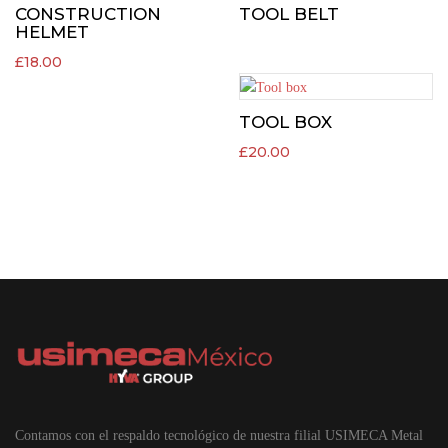
CONSTRUCTION
TOOL BELT
HELMET
£
18.00
TOOL BOX
£
20.00
Contamos con el respaldo tecnológico de nuestra filial USIMECA Metal