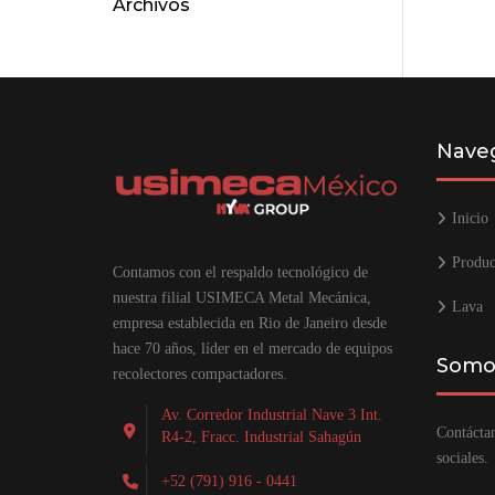
Archivos
Naveg
Inicio
Produc
Contamos con el respaldo tecnológico de
nuestra filial USIMECA Metal Mecánica,
Lava
empresa establecida en Rio de Janeiro desde
hace 70 años, líder en el mercado de equipos
Somos
recolectores compactadores.
Av. Corredor Industrial Nave 3 Int.
Contáctan
R4-2, Fracc. Industrial Sahagún
sociales.
+52 (791) 916 - 0441