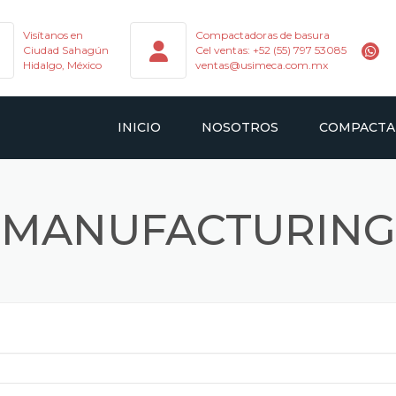
Visítanos en
Compactadoras de basura
Ciudad Sahagún
Cel ventas: +52 (55) 797 53085
Hidalgo, México
ventas@usimeca.com.mx
INICIO
NOSOTROS
COMPACTA
CARGA TRAS
MANUFACTURING
GANCHOS DE 