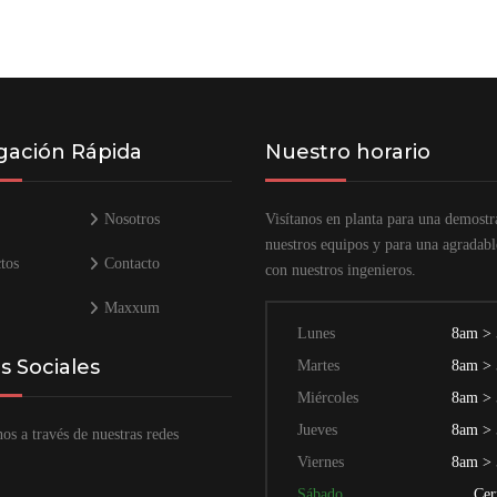
ación Rápida
Nuestro horario
Nosotros
Visítanos en planta para una demostr
nuestros equipos y para una agradabl
tos
Contacto
con nuestros ingenieros.
Maxxum
Lunes
8am >
 Sociales
Martes
8am >
Miércoles
8am >
Jueves
8am >
os a través de nuestras redes
Viernes
8am >
Sábado
Cer