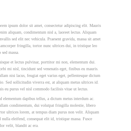
rem ipsum dolor sit amet, consectetur adipiscing elit. Mauris
enim aliquam, condimentum nisl a, laoreet lectus. Aliquam
nvallis sed elit nec vehicula. Praesent gravida, massa sit amet
lamcorper fringilla, tortor nunc ultrices dui, in tristique leo
o sed massa.
isque et lectus pulvinar, porttitor mi non, elementum dui.
rbi mi nisl, tincidunt sed venenatis eget, finibus eu mauris.
llam nisi lacus, feugiat eget varius eget, pellentesque dictum
io. Sed sollicitudin viverra est, at aliquam metus ultrices id.
is eu purus vel nisl commodo facilisis vitae ut lectus.
d elementum dapibus tellus, a dictum metus interdum ac.
llam condimentum, dui volutpat fringilla molestie, libero
rtor ultrices lorem, at tempus diam purus non velit. Aliquam
l nulla eleifend, consequat elit id, tristique massa. Fusce
lor velit, blandit ac era.