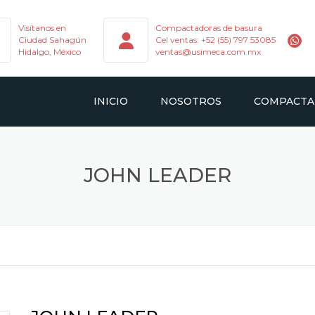
Visítanos en
Compactadoras de basura
Ciudad Sahagún
Cel ventas: +52 (55) 797 53085
Hidalgo, México
ventas@usimeca.com.mx
INICIO
NOSOTROS
COMPACTA
CARGA TRAS
JOHN LEADER
GANCHOS DE 