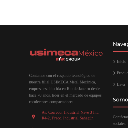
Naveg
Inicio
Produc
Contamos con el respaldo tecnológico de
nuestra filial USIMECA Metal Mecánica,
Lava
empresa establecida en Rio de Janeiro desde
hace 70 años, líder en el mercado de equipos
Somos
recolectores compactadores.
Av. Corredor Industrial Nave 3 Int.
Contáctan
R4-2, Fracc. Industrial Sahagún
sociales.