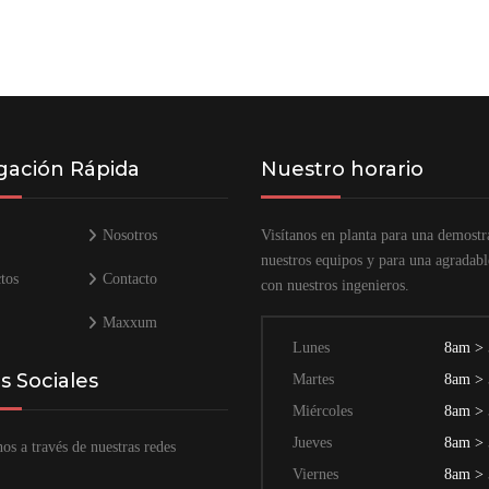
ación Rápida
Nuestro horario
Nosotros
Visítanos en planta para una demostr
nuestros equipos y para una agradabl
tos
Contacto
con nuestros ingenieros.
Maxxum
Lunes
8am >
 Sociales
Martes
8am >
Miércoles
8am >
Jueves
8am >
os a través de nuestras redes
Viernes
8am >