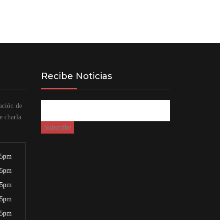
Recibe Noticias
ación de
e charla
 5pm
 5pm
 5pm
 5pm
 5pm