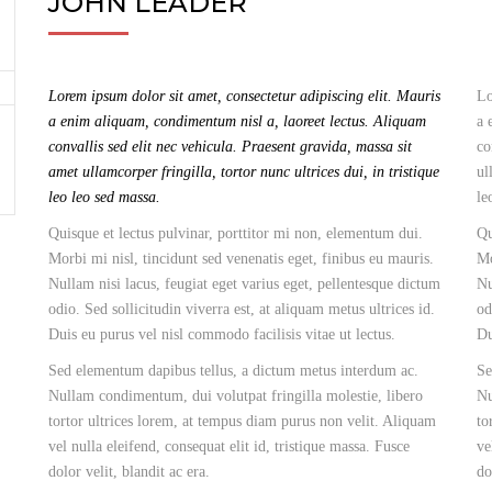
JOHN LEADER
Lorem ipsum dolor sit amet, consectetur adipiscing elit. Mauris
Lo
a enim aliquam, condimentum nisl a, laoreet lectus. Aliquam
a 
convallis sed elit nec vehicula. Praesent gravida, massa sit
co
amet ullamcorper fringilla, tortor nunc ultrices dui, in tristique
ul
leo leo sed massa.
le
Quisque et lectus pulvinar, porttitor mi non, elementum dui.
Qu
Morbi mi nisl, tincidunt sed venenatis eget, finibus eu mauris.
Mo
Nullam nisi lacus, feugiat eget varius eget, pellentesque dictum
Nu
odio. Sed sollicitudin viverra est, at aliquam metus ultrices id.
od
Duis eu purus vel nisl commodo facilisis vitae ut lectus.
Du
Sed elementum dapibus tellus, a dictum metus interdum ac.
Se
Nullam condimentum, dui volutpat fringilla molestie, libero
Nu
tortor ultrices lorem, at tempus diam purus non velit. Aliquam
to
vel nulla eleifend, consequat elit id, tristique massa. Fusce
ve
dolor velit, blandit ac era.
do